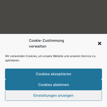
Cookie-Zustimmung
verwalten
Wir verwenden Cookies, um unsere Website und unseren Service zu
optimieren.
Cookies akzeptieren
Copyright © 2026 Weser-Elbe-Radmarathon
Cookies ablehnen
Datenschutzerklärung
Disclaimer
Einstellungen anzeigen
Impressum
Cookie-Richtlinie (EU)